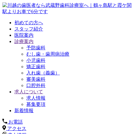
初めての方へ
スタッフ紹介
医院案内
診療案内
予防歯科
むし歯・歯周病治療
小児歯科
矯正歯科
入れ歯（義歯）
審美歯科
口腔外科
求人について
求人情報
募集要項
新着情報
お電話
アクセス