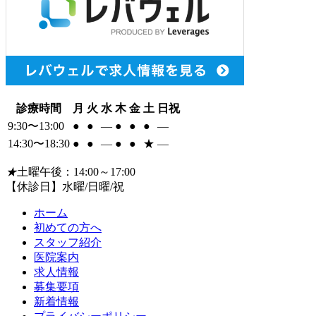
診療時間
月
火
水
木
金
土
日祝
9:30〜13:00
●
●
―
●
●
●
―
14:30〜18:30
●
●
―
●
●
★
―
★
土曜午後：14:00～17:00
【休診日】水曜/日曜/祝
ホーム
初めての方へ
スタッフ紹介
医院案内
求人情報
募集要項
新着情報