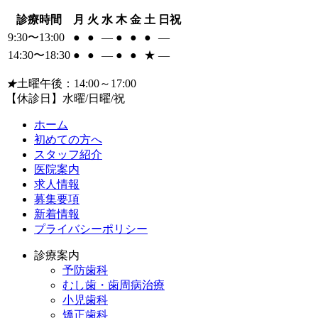
診療時間
月
火
水
木
金
土
日祝
9:30〜13:00
●
●
―
●
●
●
―
14:30〜18:30
●
●
―
●
●
★
―
★
土曜午後：14:00～17:00
【休診日】水曜/日曜/祝
ホーム
初めての方へ
スタッフ紹介
医院案内
求人情報
募集要項
新着情報
プライバシーポリシー
診療案内
予防歯科
むし歯・歯周病治療
小児歯科
矯正歯科