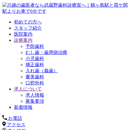
初めての方へ
スタッフ紹介
医院案内
診療案内
予防歯科
むし歯・歯周病治療
小児歯科
矯正歯科
入れ歯（義歯）
審美歯科
口腔外科
求人について
求人情報
募集要項
新着情報
お電話
アクセス